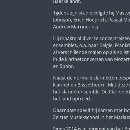
Baeckelandt.
Tijdens zijn studie volgde hij Mast
Johnson, Erich Hoeprich, Pascal Mo
Andrew Marriner e.a.
Hij maakte al diverse concertreize
ensembles, o.a. naar België, Frankri
al verschillende malen op als solist
in de klarinetconcerten van Mozar
en Spohr.
Naast de normale klarinetten bespe
klarinet en Bassethoorn. Met deze i
het klarinetensemble ‘De Clarionett
het land optreed.
Daarnaast speelt hij samen met be
Zeister Muziekschool in het Markus
Sinds 2014 is hij dirigent van het 