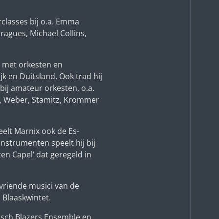
erclasses bij o.a. Emma
ragues, Michael Collins,
n met orkesten en
jk en Duitsland. Ook trad hij
 bij amateur orkesten, o.a.
t, Weber, Stamitz, Krommer
elt Marnix ook de Es-
nstrumenten speelt hij bij
en Capel’ dat geregeld in
vriende musici van de
 Blaaskwintet.
Bosch Blazers Ensemble en