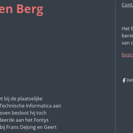
en Berg
Cont
Het 
berei
van 
bosc
De
 bij de plaatselijke
 Technische Informatica aan
oven besloot hij toch
udeerde aan het Fontys
 bij Frans DeJong en Geert