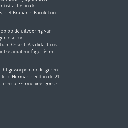
ttist actief in de
s, het Brabants Barok Trio
d op op de uitvoering van
en o.a. met
ant Orkest. Als didacticus
antse amateur fagottisten
 echt geworpen op dirigeren
leid. Herman heeft in de 21
s Ensemble stond veel goeds